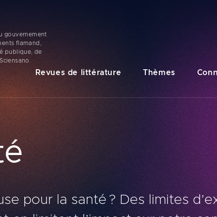
 du gouvernement
ments flamand,
té publique, de
 Sciensano.
Navigation
Revues de littérature
Thèmes
Conn
principale
té
se pour la santé ? Des limites d’e