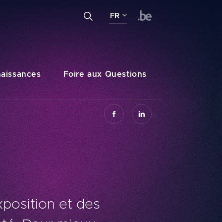
Entrez un terme de recherche...
FR
Recherche
FR
NL
DE
aissances
Foire aux Questions
xposition et des