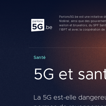
Parlons5G.be est une initiative
Parlons 5G
fédéral, ainsi que des gouverne
wallon et bruxellois, du SPF San
l'IBPT et avec la coopération de
Santé
5G et san
La 5G est-elle dangereu