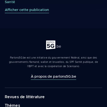
Santé
Afficher cette publication
Parlons 5G
Parlons5G.be est une initiative du gouvernement fédéral, ainsi que des
gouvernements flamand, wallon et bruxellois, du SPF Santé publique, de
l'IBPT et avec la coopération de Sciensano.
À propos de parlons5G.be
Navigation
Revues de littérature
principale
Thèmes