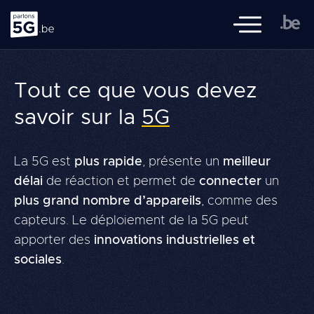
Parlons 5G
Ouvrir/fermer l
Parlons5G.be est une initiative du gouvernement fédéral, ainsi
Tout ce que vous devez
que des gouvernements flamand, wallon et bruxellois, du SPF
Santé publique, de l'IBPT et avec la coopération de Sciensano.
savoir sur la
5G
Navigation
Revues de littérature
principale
La 5G est
plus rapide
, présente un
meilleur
Thèmes
délai
de réaction et permet de
connecter
un
plus grand nombre d’appareils
, comme des
Connaissances
capteurs. Le déploiement de la 5G peut
Foire aux Questions
apporter des
innovations industrielles et
sociales
.
Entre
Recherch
FR
NL
DE