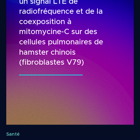
un signal LTE de
radiofréquence et de la
coexposition à
mitomycine-C sur des
cellules pulmonaires de
hamster chinois
(fibroblastes V79)
Effets de l’exposition à un signal LTE de radio
Santé