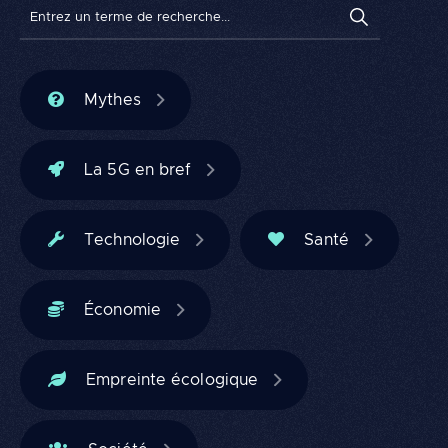
Entrez u
Recherche
Mythes
La 5G en bref
Technologie
Santé
Économie
Empreinte écologique