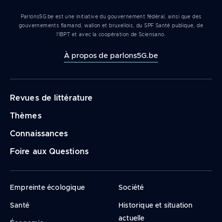
Parlons5G.be est une initiative du gouvernement fédéral, ainsi que des
gouvernements flamand, wallon et bruxellois, du SPF Santé publique, de
l'IBPT et avec la coopération de Sciensano.
À propos de parlons5G.be
Navigation
Revues de littérature
principale
Thèmes
Connaissances
Foire aux Questions
Empreinte écologique
Société
Santé
Historique et situation
actuelle