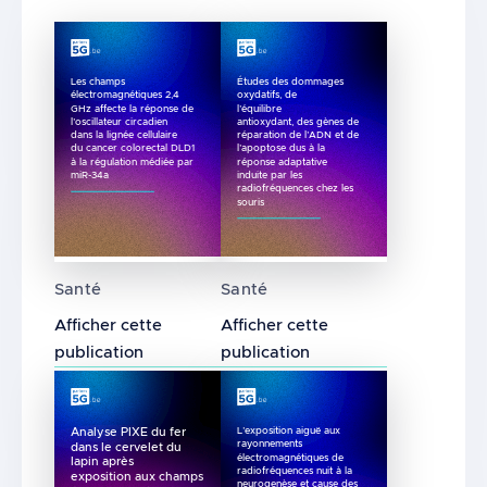
Les champs
Études des dommages
électromagnétiques 2,4
oxydatifs, de
GHz affecte la réponse de
l’équilibre
l’oscillateur circadien
antioxydant, des gènes de
dans la lignée cellulaire
réparation de l’ADN et de
du cancer colorectal DLD1
l’apoptose dus à la
à la régulation médiée par
réponse adaptative
miR-34a
induite par les
radiofréquences chez les
souris
Les champs électromagnétiques 2,4 GHz affect
Études des dommages oxydati
Santé
Santé
Afficher cette
Afficher cette
publication
publication
L’exposition aiguë aux
Analyse PIXE du fer
rayonnements
dans le cervelet du
électromagnétiques de
lapin après
radiofréquences nuit à la
exposition aux champs
neurogenèse et cause des