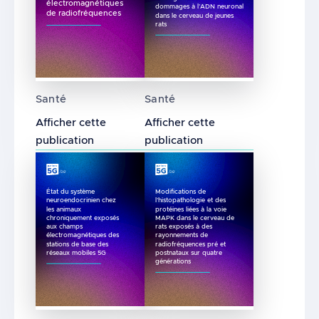
électromagnétiques
dommages à l’ADN neuronal
de radiofréquences
dans le cerveau de jeunes
rats
Analyse PIXE du fer dans le cervelet du la
L’exposition aiguë aux ray
Santé
Santé
Afficher cette
Afficher cette
publication
publication
État du système
Modifications de
neuroendocrinien chez
l’histopathologie et des
les animaux
protéines liées à la voie
chroniquement exposés
MAPK dans le cerveau de
aux champs
rats exposés à des
électromagnétiques des
rayonnements de
stations de base des
radiofréquences pré et
réseaux mobiles 5G
postnataux sur quatre
générations
État du système neuroendocrinien chez les
Modifications de l’histopa