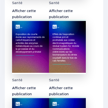
Santé
Santé
Afficher cette
Afficher cette
publication
publication
Exposition de courte
Effets de l’exposition
durée aux rayonnements de
continue pré et
radiofréquences et
postnatale aux ondes
activités des enzymes
électromagnétiques du
métaboliques au cours de
Global System for Mobile
la grossesse et du
Communications
développement prénatal
(OEM-GSM) sur les
biomarqueurs du stress
oxydatif dans le foie de
rats femelles
Exposition de courte durée aux rayonnement
Effets de l’exposition con
Santé
Santé
Afficher cette
Afficher cette
publication
publication