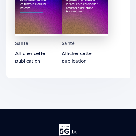
antimüllériennes chez
la pression artérielle et
les femmes d’origine
la fréquence cardiaque :
indienne
résultats d’une étude
transversale
Effet des facteurs liés à la reproduction et
Association entre l’utilisat
Santé
Santé
Afficher cette
Afficher cette
publication
publication
Parlons 5G