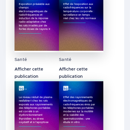
Exposition préalable aux
Effet de l’exposition aux
champs
radiofréquences sur la
électromagnétiques de
température corporelle :
radiofréquences et
surveillance en temps
induction de la réponse
réel chez les rats normaux
radio-adaptative chez
les rats irradiés par de
fortes doses de rayons X
Exposition préalable aux champs électromagn
Effet de l’exposition aux r
Santé
Santé
Afficher cette
Afficher cette
publication
publication
Le niveau réduit de plasma
Effet des rayonnements
nesfatine-1 chez les rats
électromagnétiques de
exposés aux rayonnements
radiofréquences émis par
des téléphones portables
les téléphones portables
est corrélé à un
modernes sur la motilité
dysfonctionnement
et la viabilité des
thyroïdien, au stress
spermatozoïdes : une
oxydatif et à l’apoptose
étude in vitro