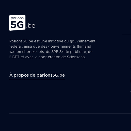
Na
Parlons 5G
pr
Parlons5G.be est une initiative du gouvernement
fédéral, ainsi que des gouvernements flamand,
wallon et bruxellois, du SPF Santé publique, de
l'IBPT et avec la coopération de Sciensano.
À propos de parlons5G.be
Legal
navigation