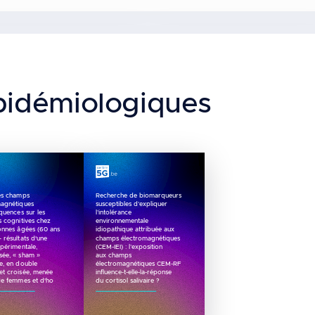
pidémiologiques
des champs
Recherche de biomarqueurs
magnétiques
susceptibles d’expliquer
quences sur les
l’intolérance
s cognitives chez
environnementale
onnes âgées (60 ans
idiopathique attribuée aux
– résultats d'une
champs électromagnétiques
périmentale,
(CEM-IEI) : l’exposition
sée, « sham »
aux champs
e, en double
électromagnétiques CEM-RF
et croisée, menée
influence-t-elle-la-réponse
de femmes et d'ho
du cortisol salivaire ?