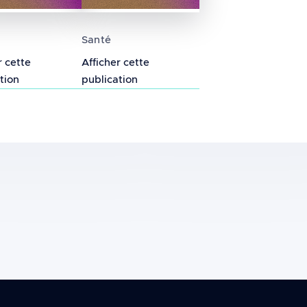
 subjectifs après une intervention de formation s
s des champs électromagnétiques radiofréquences s
Recherche de biomarqueurs susceptib
Santé
r cette
Afficher cette
tion
publication