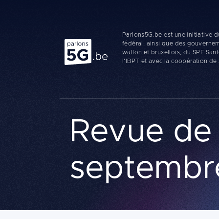
Parlons5G.be est une initiative
Parlons 5G
fédéral, ainsi que des gouverne
wallon et bruxellois, du SPF San
l'IBPT et avec la coopération de
Revue de li
septembr