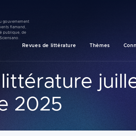
 du gouvernement
ments flamand,
té publique, de
 Sciensano.
Navigation
Revues de littérature
Thèmes
Conn
principale
ttérature juille
e 2025