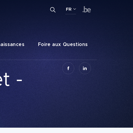
Entrez un terme de recherche...
FR
Recherche
FR
NL
DE
aissances
Foire aux Questions
t -