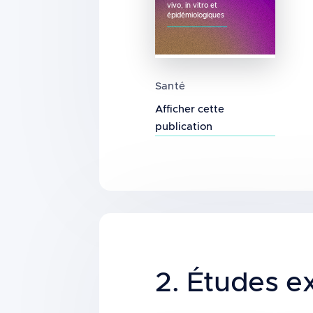
vivo, in vitro et
épidémiologiques
Revue de portée et carto
Santé
Afficher cette
publication
Title
2. Études e