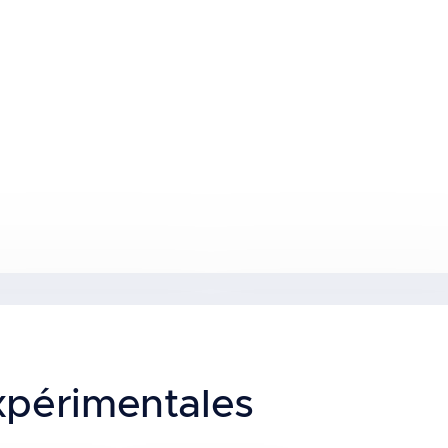
graphie des faisceaux de preuves sur l'exposition
xpérimentales