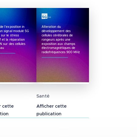
de l’exposition in
Alteration du
 un signal modulé 5G
développement des
 sur le stress
cellules cérébrales de
f et la réparation
rongeurs après une
N sur des cellules
exposition aux champs
eau
électromagnétiques de
radiofréquences 900 MHz
 5G, 26,5 GHz modulé et non modulé n'affecte pas 
 de l’exposition in vitro à un signal modulé 5G 3.5
Alteration du développement des ce
Santé
r cette
Afficher cette
tion
publication