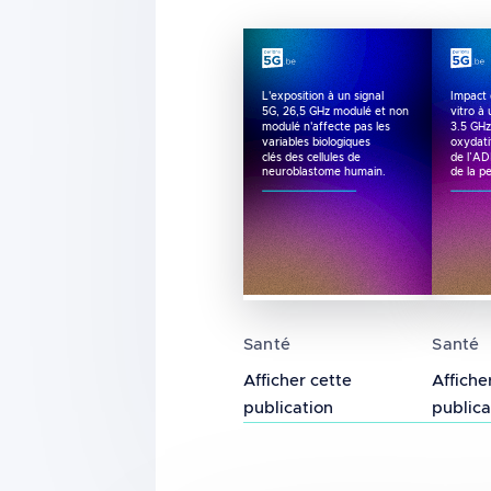
L'exposition à un signal
Impact 
5G, 26,5 GHz modulé et non
vitro à
modulé n'affecte pas les
3.5 GHz
variables biologiques
oxydati
clés des cellules de
de l’AD
neuroblastome humain.
de la p
L'exposition à un signal
Impact
Santé
Santé
Afficher cette
Affiche
publication
publica