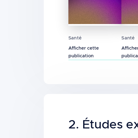
Études in vivo sur l’exp
Risqu
Santé
Santé
Afficher cette
Affiche
publication
publica
Title
2. Études e