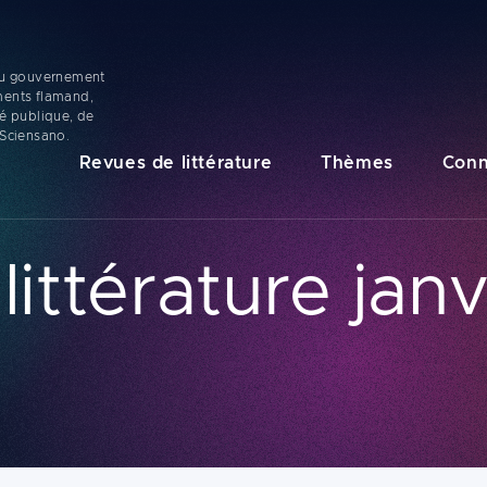
 du gouvernement
ments flamand,
té publique, de
 Sciensano.
Navigation
Revues de littérature
Thèmes
Conn
principale
ittérature janv