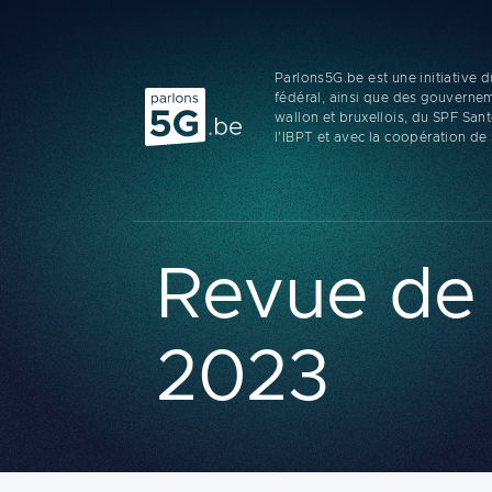
Parlons5G.be est une initiative
Parlons 5G
fédéral, ainsi que des gouverne
wallon et bruxellois, du SPF San
l'IBPT et avec la coopération de
Revue de l
2023