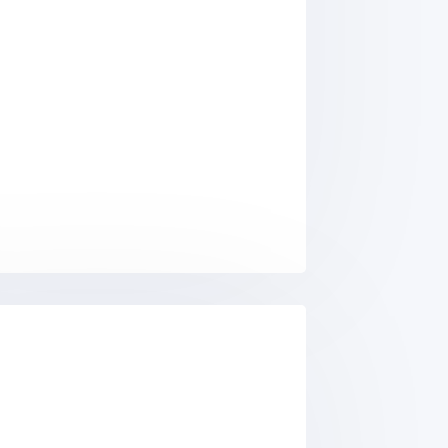
équences (100 kHz-300 GHz) et le cancer : une re
s pour la reproduction masculine