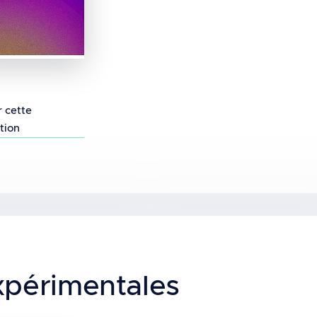
osition aux champs électromagnétiques de radiofr
es génotoxiques des rayonnements radiofréquence
r cette
tion
xpérimentales