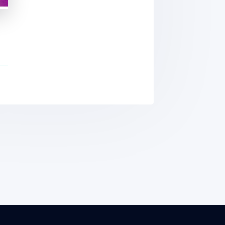
de maladies rénales chroniques
ppels téléphoniques chez les individus sains
ectromagnétique de radiofréquence des téléphones 
ements électromagnétiques des téléphones mobiles