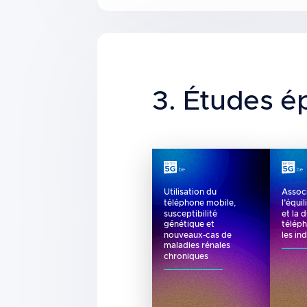
Title
3. Études é
Utilisation du
Assoc
téléphone mobile,
l’équi
susceptibilité
et la 
génétique et
télép
nouveaux-cas de
les in
maladies rénales
chroniques