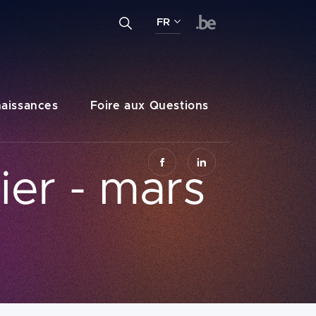
Entrez un terme de recherche...
FR
Recherche
FR
NL
DE
aissances
Foire aux Questions
ier - mars