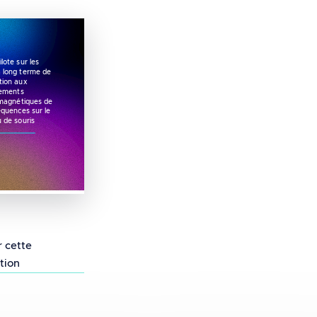
ilote sur les
à long terme de
ition aux
ements
omagnétiques de
équences sur le
 de souris
ns globales de la méthylation de l’ADN de kérat
 pilote sur les effets à long terme de l’expositio
r cette
tion