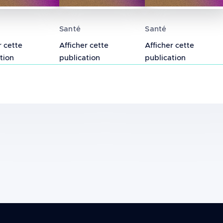
 mobile, susceptibilité génétique et nouveaux-cas 
ation entre l’équilibre autonome et la durée des a
La relation entre le rayonnement él
Effet des rayonn
Santé
Santé
r cette
Afficher cette
Afficher cette
tion
publication
publication