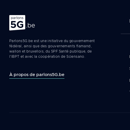
Na
Parlons 5G
pr
Parlons5G.be est une initiative du gouvernement
fédéral, ainsi que des gouvernements flamand,
wallon et bruxellois, du SPF Santé publique, de
l'IBPT et avec la coopération de Sciensano.
À propos de parlons5G.be
Legal
navigation