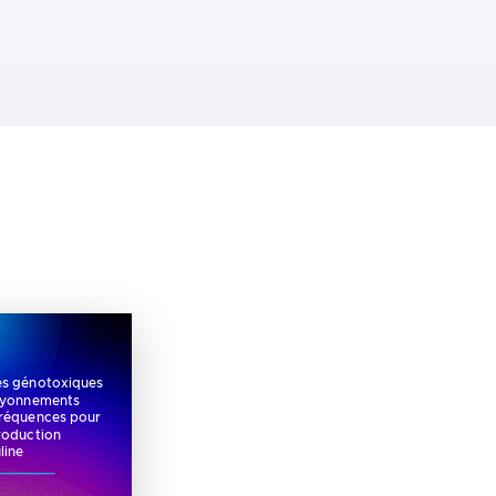
es génotoxiques
ayonnements
fréquences pour
production
line