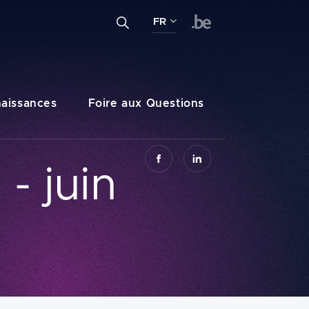
Entrez un terme de recherche...
FR
Recherche
FR
NL
DE
aissances
Foire aux Questions
 - juin