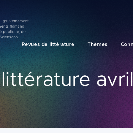
 du gouvernement
ments flamand,
té publique, de
 Sciensano.
Navigation
Revues de littérature
Thèmes
Conn
principale
ittérature avril