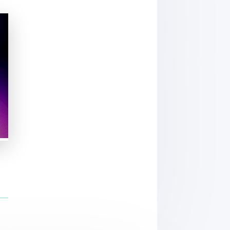
encéphalogramme pendant le sommeil chez l’Homm
tion à des ondes quasi-millimétriques 26,5GHz sur 
ées à la 5G ne réagissent pas par une modificatio
exposition et déclaration de symptômes chez des p