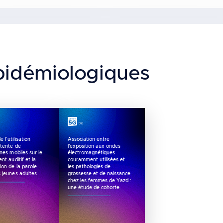
pidémiologiques
e l’utilisation
Association entre
ttente de
l'exposition aux ondes
nes mobiles sur le
électromagnétiques
nt auditif et la
couramment utilisées et
ion de la parole
les pathologies de
s jeunes adultes
grossesse et de naissance
chez les femmes de Yazd :
une étude de cohorte