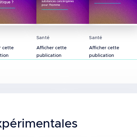
étique ?
substances cancérigènes
pour l'homme
ux champs électromagnétiques de radiofréquences s
s électromagnétiques émis par les téléphones mobi
Exposition aux champs électromagnéti
Impact des champ
Santé
Santé
r cette
Afficher cette
Afficher cette
tion
publication
publication
xpérimentales