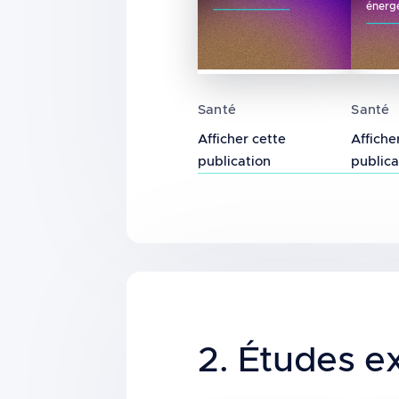
énerg
Effets de l'exposition a
Champ
Santé
Santé
Afficher cette
Affiche
publication
publica
Title
2. Études e