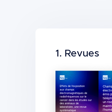
Building
blocks
Title
1. Revues
Cham
Effets de l'exposition
aux champs
élect
électromagnétiques de
émis p
radiofréquences sur le
téléph
cancer dans les études sur
un ris
des animaux de
maint
laboratoire, une revue
l'hom
systématique