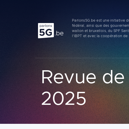
Parlons5G.be est une initiative
Parlons 5G
fédéral, ainsi que des gouverne
wallon et bruxellois, du SPF San
l'IBPT et avec la coopération de
Revue de l
2025