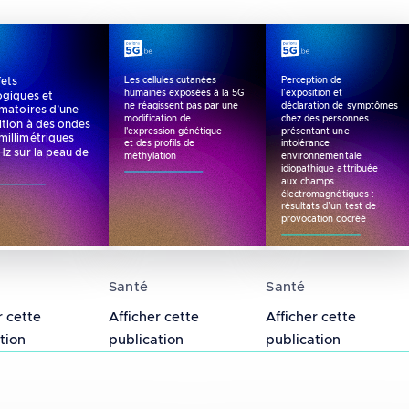
fets
Les cellules cutanées
Perception de
humaines exposées à la 5G
l’exposition et
ogiques et
ne réagissent pas par une
déclaration de symptômes
mmatoires d’une
modification de
chez des personnes
ition à des ondes
l'expression génétique
présentant une
millimétriques
et des profils de
intolérance
z sur la peau de
méthylation
environnementale
idiopathique attribuée
aux champs
électromagnétiques :
résultats d’un test de
provocation cocréé
romagnétiques radiofréquences 5G sur l'électro
fets histologiques et inflammatoires d’une exposi
Les cellules cutanées humaines expos
Perception de l’
Santé
Santé
r cette
Afficher cette
Afficher cette
tion
publication
publication