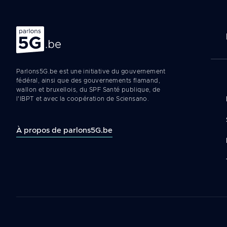
Na
Parlons 5G
pr
Parlons5G.be est une initiative du gouvernement
fédéral, ainsi que des gouvernements flamand,
wallon et bruxellois, du SPF Santé publique, de
l'IBPT et avec la coopération de Sciensano.
À propos de parlons5G.be
Legal
navigation