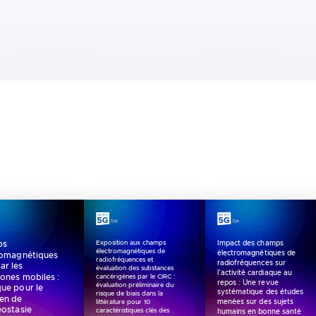
ps
Impact des champs
Exposition aux champs
électromagnétiques de
électromagnétiques de
romagnétiques
radiofréquences et
radiofréquences sur
ar les
évaluation des substances
l’activité cardiaque au
ones mobiles :
cancérigènes par le CIRC :
repos : Une revue
évaluation préliminaire du
que pour le
systématique des études
risque de biais dans la
ien de
menées sur des sujets
littérature pour 10
éostasie
humains en bonne santé
caractéristiques clés des