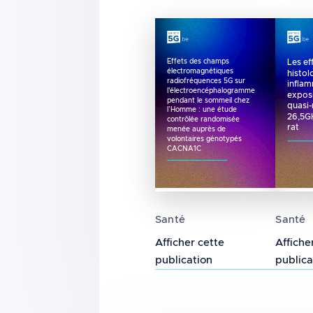
Les ef
Effets des champs
électromagnétiques
histol
radiofréquences 5G sur
infla
l'électroencéphalogramme
expos
pendant le sommeil chez
quasi-
l’Homme : une étude
26,5GH
contrôlée randomisée
rat
menée auprès de
volontaires génotypés
CACNA1C
Effets des champs élect
Les ef
Santé
Santé
Afficher cette
Affiche
publication
publica