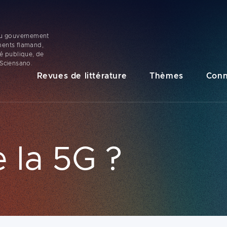
 du gouvernement
ments flamand,
té publique, de
 Sciensano.
Navigation
Revues de littérature
Thèmes
Conn
principale
 la 5G ?